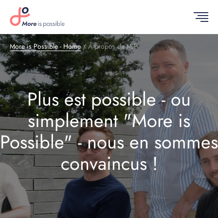
More is Possible - Home
/
À propos de MiP
Plus est possible - ou
simplement "More is
Possible" - nous en sommes
convaincus !