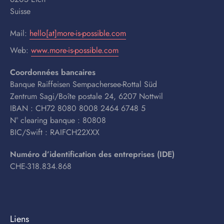
Suisse
Mail:
hello[at]more-is-possible.com
Web:
www.more-is-possible.com
Coordonnées bancaires
Banque Raiffeisen Sempachersee-Rottal Süd
Zentrum Sagi/Boîte postale 24, 6207 Nottwil
IBAN : CH72 8080 8008 2464 6748 5
N° clearing banque : 80808
BIC/Swift : RAIFCH22XXX
Numéro d’identification des entreprises (IDE)
CHE-318.834.868
Liens